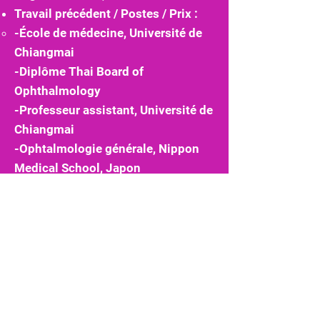
Travail précédent / Postes / Prix :
​
-École de médecine, Université de
Chiangmai
-Diplôme Thai Board of
Ophthalmology
-Professeur assistant, Université de
Chiangmai
-Ophtalmologie générale, Nippon
Medical School, Japon
-Kerato-Lens for Kauman-
McDonald Epikeratophakia, USA /
Singapour, 1990
-Fellow International College of
Surgeon, USA/Thaïlande, 1991
-Blépharoplastie et relissage
cutané au laser, États-Unis, 1996