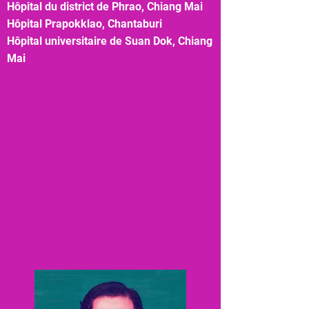
Hôpital du district de Phrao, Chiang Mai
Hôpital Prapokklao, Chantaburi
Hôpital universitaire de Suan Dok, Chiang
Mai