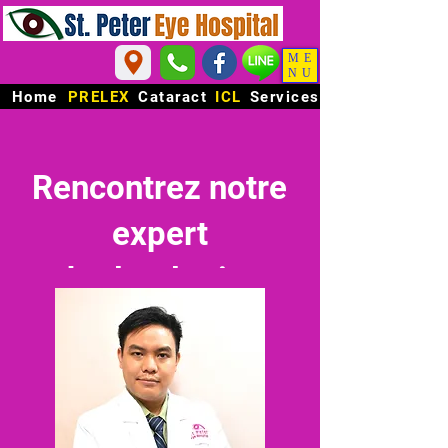
ME
NU
Home
PRELEX
Cataract
ICL
Services
Rencontrez notre
expert
ophtalmologistes