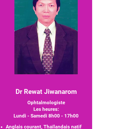
Dr Rewat Jiwanarom
Ophtalmologiste
Les heures:
Lundi - Samedi 8h00 - 17h00
Anglais courant, Thaïlandais natif