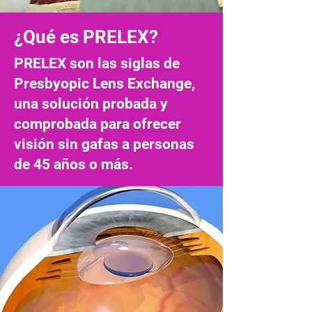
¿Qué es PRELEX?
PRELEX son las siglas de
Presbyopic Lens Exchange,
una solución probada y
comprobada para ofrecer
visión sin gafas a personas
de 45 años o más.