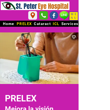
ME
NU
Home
PRELEX
Cataract
ICL
Services
PRELEX
Mejora la visión.