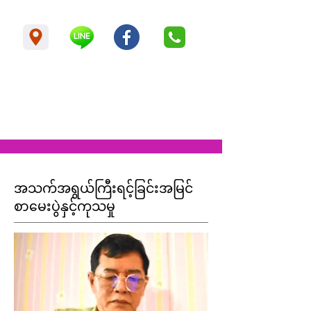
အသက်အရွယ်ကြီးရင့်ခြင်းအမြင်
စာမေးပွဲနှင့်ကုသမှု