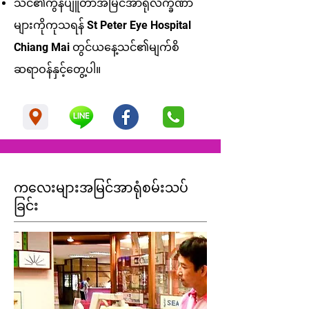
သင်၏ကွန်ပျူတာအမြင်အာရုံလက္ခဏာ
များကိုကုသရန် St Peter Eye Hospital
Chiang Mai တွင်ယနေ့သင်၏မျက်စိ
ဆရာဝန်နှင့်တွေ့ပါ။
ကလေးများအမြင်အာရုံစမ်းသပ်
ခြင်း