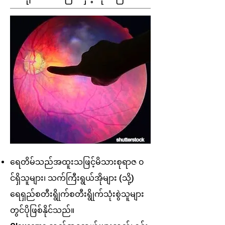
ရေတိမ်သည်အထူးသဖြင့်မိသားစုရာဇ ၀
င်ရှိသူများ၊ သက်ကြီးရွယ်အိုများ (သို့)
ရေရှည်စတီးရွိုက်စတီးရွိုက်သုံးစွဲသူများ
တွင်ပိုဖြစ်နိုင်သည်။