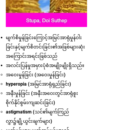
မျက်စိမှုန်ခြင်းကြောင့်အမြင်အာရုံမှုန်ဝါး
ခြင်းနှင့်မျက်စိတင်းခြင်း၏အဖြစ်များဆုံး
အကြောင်းအရင်းဖြစ်သည်
အလင်းပြန်မှုအမှားပုံစံအမျိုးမျိုးရှိသည်။
အဝေးမှုန်ခြင်း (အဝေးမှုန်ခြင်း)
hyperopia (အမြင်အာရုံရှည်ခြင်း)
အနီးမှုန်ခြင်း (အနီးအဝေးတွင်အာရုံစူး
စိုက်နိုင်စွမ်းကျဆင်းခြင်း)
astigmatism (သင်၏မျက်ကြည်
လွှာ၌ချို့ယွင်းချက်များ)