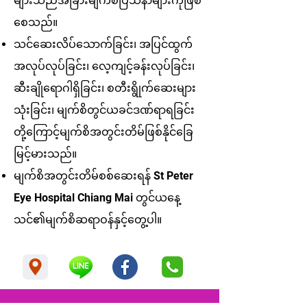
များသည်အခြားမျက်စိပြသနာများကိုဖြစ်
စေသည်။
သင်ဆေးလိပ်သောက်ခြင်း၊ အပြင်ထွက်
အလုပ်လုပ်ခြင်း၊ လေ့ကျင့်ခန်းလုပ်ခြင်း၊
ဆီးချိုရောဂါရှိခြင်း၊ စတီးရွိုက်ဆေးများ
သုံးခြင်း၊ မျက်စိတွင်ယခင်ဒဏ်ရာရခြင်း
တို့ကြောင့်မျက်စိအတွင်းတိမ်ဖြစ်နိုင်ခြေ
မြင့်မားသည်။
မျက်စိအတွင်းတိမ်စစ်ဆေးရန် St Peter
Eye Hospital Chiang Mai တွင်ယနေ့
သင်၏မျက်စိဆရာဝန်နှင့်တွေ့ပါ။