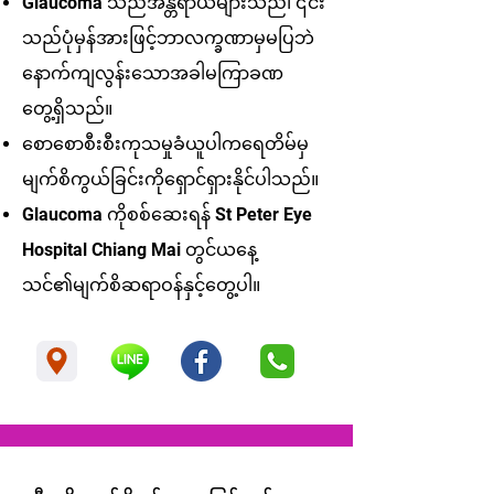
Glaucoma သည်အန္တရာယ်များသည်၊ ၎င်း
သည်ပုံမှန်အားဖြင့်ဘာလက္ခဏာမှမပြဘဲ
နောက်ကျလွန်းသောအခါမကြာခဏ
တွေ့ရှိသည်။
စောစောစီးစီးကုသမှုခံယူပါကရေတိမ်မှ
မျက်စိကွယ်ခြင်းကိုရှောင်ရှားနိုင်ပါသည်။
Glaucoma ကိုစစ်ဆေးရန် St Peter Eye
Hospital Chiang Mai တွင်ယနေ့
သင်၏မျက်စိဆရာဝန်နှင့်တွေ့ပါ။