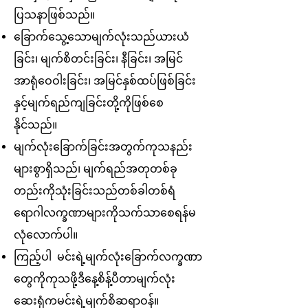
ပြသနာဖြစ်သည်။
ခြောက်သွေ့သောမျက်လုံးသည်ယားယံ
ခြင်း၊ မျက်စိတင်းခြင်း၊ နီခြင်း၊ အမြင်
အာရုံဝေဝါးခြင်း၊ အမြင်နှစ်ထပ်ဖြစ်ခြင်း
နှင့်မျက်ရည်ကျခြင်းတို့ကိုဖြစ်စေ
နိုင်သည်။
မျက်လုံးခြောက်ခြင်းအတွက်ကုသနည်း
များစွာရှိသည်၊ မျက်ရည်အတုတစ်ခု
တည်းကိုသုံးခြင်းသည်တစ်ခါတစ်ရံ
ရောဂါလက္ခဏာများကိုသက်သာစေရန်မ
လုံလောက်ပါ။
ကြည့်ပါ
မင်းရဲ့မျက်လုံးခြောက်လက္ခဏာ
တွေကိုကုသဖို့ဒီနေ့စိန့်ပီတာမျက်လုံး
ဆေးရုံကမင်းရဲ့မျက်စိဆရာဝန်။