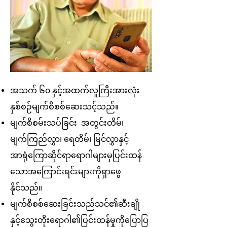
အသက် ၆၀ နှင့်အထက်လူကြီးအားလုံး
နှစ်စဉ်မျက်စိစစ်ဆေးသင့်သည်။
မျက်စိစမ်းသပ်ခြင်း
အတွင်းတိမ်၊
မျက်ကြည်လွှာ၊ ရေတိမ်၊ မြင်လွှာနှင့်
အာရုံကြောဆိုင်ရာရောဂါများမှပြင်းထန်
သောအကြောင်းရင်းများကိုရှာဖွေ
နိုင်သည်။
မျက်စိစစ်ဆေးခြင်းသည်သင်၏ဆီးချို
နှင့်သွေးတိုးရောဂါ၏ပြင်းထန်မှုကိုပြောပြ