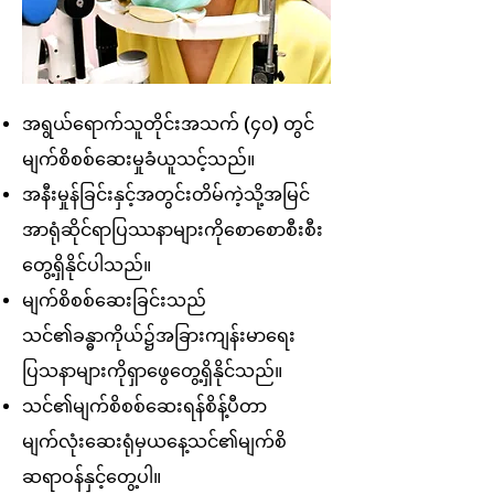
အရွယ်ရောက်သူတိုင်းအသက် (၄၀) တွင်
မျက်စိစစ်ဆေးမှုခံယူသင့်သည်။
အနီးမှုန်ခြင်းနှင့်အတွင်းတိမ်ကဲ့သို့အမြင်
အာရုံဆိုင်ရာပြဿနာများကိုစောစောစီးစီး
တွေ့ရှိနိုင်ပါသည်။
မျက်စိစစ်ဆေးခြင်းသည်
သင်၏ခန္ဓာကိုယ်၌အခြားကျန်းမာရေး
ပြသနာများကိုရှာဖွေတွေ့ရှိနိုင်သည်။
သင်၏မျက်စိစစ်ဆေးရန်စိန့်ပီတာ
မျက်လုံးဆေးရုံမှယနေ့သင်၏မျက်စိ
ဆရာဝန်နှင့်တွေ့ပါ။