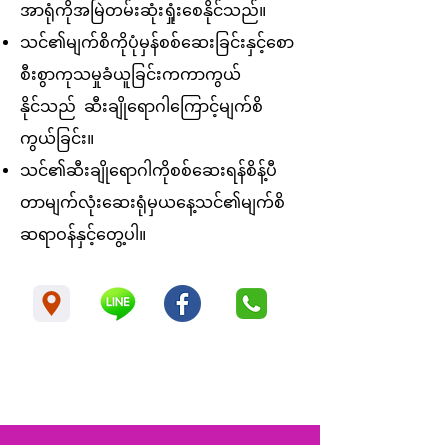
အာရုံကိုအမြဲတမ်းဆုံးရှုံးစေနိုင်သည်။
သင်၏မျက်စိကိုပုံမှန်စစ်ဆေးခြင်းနှင့်စော
စီးစွာကုသမှုခံယူခြင်းကကာကွယ်
နိုင်သည်
ဆီးချိုရောဂါကြောင့်မျက်စိ
ကွယ်ခြင်း။
သင်၏ဆီးချိုရောဂါကိုစစ်ဆေးရန်စိန့်ပီ
တာမျက်လုံးဆေးရုံမှယနေ့သင်၏မျက်စိ
ဆရာဝန်နှင့်တွေ့ပါ။