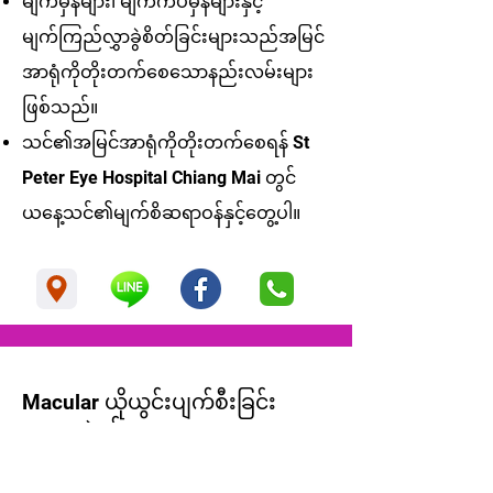
မျက်မှန်များ၊ မျက်ကပ်မှန်များနှင့်
မျက်ကြည်လွှာခွဲစိတ်ခြင်းများသည်အမြင်
အာရုံကိုတိုးတက်စေသောနည်းလမ်းများ
ဖြစ်သည်။
သင်၏အမြင်အာရုံကိုတိုးတက်စေရန် St
Peter Eye Hospital Chiang Mai တွင်
ယနေ့သင်၏မျက်စိဆရာဝန်နှင့်တွေ့ပါ။
Macular ယိုယွင်းပျက်စီးခြင်း
စာမေးပွဲနှင့်ကုသမှု