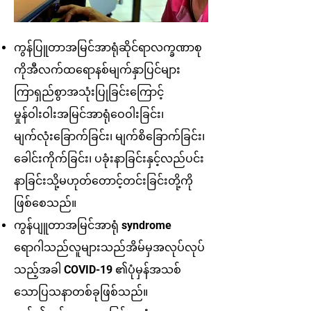
ကွန်ပြူတာအမြင်အာရုံဆိုင်ရာလက္ခဏာစု
ကိုအီလက်ထရောနစ်မျက်နှာပြင်များ
ကြာရှည်စွာအသုံးပြုခြင်းကြောင့်
မှုန်ဝါးဝါးအမြင်အာရုံဝေဝါးခြင်း၊
မျက်လုံးခြောက်ခြင်း၊ မျက်စိခြောက်ခြင်း၊
ခေါင်းကိုက်ခြင်း၊ ပခုံးနာခြင်းနှင့်လည်ပင်း
နာခြင်းသို့မဟုတ်တောင့်တင်းခြင်းတို့ကို
ဖြစ်စေသည်။
ကွန်ပျူတာအမြင်အာရုံ syndrome
ရောဂါသည်လူများသည်အိမ်မှအလုပ်လုပ်
သည့်အခါ COVID-19 ၏ပုံမှန်အသစ်
သောပြသနာတစ်ခုဖြစ်သည်။