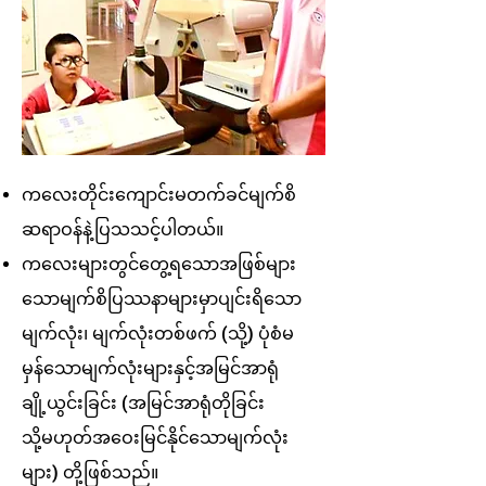
ကလေးတိုင်းကျောင်းမတက်ခင်မျက်စိ
ဆရာဝန်နဲ့ပြသသင့်ပါတယ်။
ကလေးများတွင်တွေ့ရသောအဖြစ်များ
သောမျက်စိပြဿနာများမှာပျင်းရိသော
မျက်လုံး၊ မျက်လုံးတစ်ဖက် (သို့) ပုံစံမ
မှန်သောမျက်လုံးများနှင့်အမြင်အာရုံ
ချို့ယွင်းခြင်း (အမြင်အာရုံတိုခြင်း
သို့မဟုတ်အဝေးမြင်နိုင်သောမျက်လုံး
များ) တို့ဖြစ်သည်။