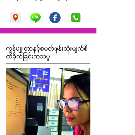
ကွန်ပျူတာနှင့်စမတ်ဖုန်းသုံးမျက်စိ
ထိခိုက်ခြင်းကုသမှု