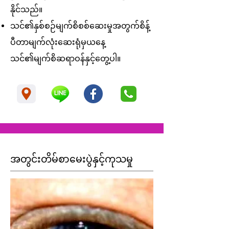
နိုင်သည်။
သင်၏နှစ်စဉ်မျက်စိစစ်ဆေးမှုအတွက်စိန့်
ပီတာမျက်လုံးဆေးရုံမှယနေ့
သင်၏မျက်စိဆရာဝန်နှင့်တွေ့ပါ။
အတွင်းတိမ်စာမေးပွဲနှင့်ကုသမှု