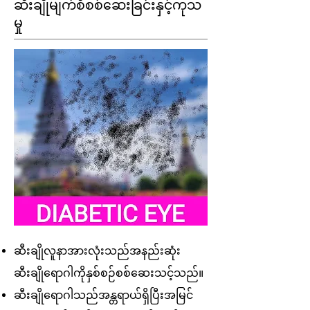
ဆီးချိုမျက်စိစစ်ဆေးခြင်းနှင့်ကုသ
မှု
ဆီးချိုလူနာအားလုံးသည်အနည်းဆုံး
ဆီးချိုရောဂါကိုနှစ်စဉ်စစ်ဆေးသင့်သည်။
ဆီးချိုရောဂါသည်အန္တရာယ်ရှိပြီးအမြင်