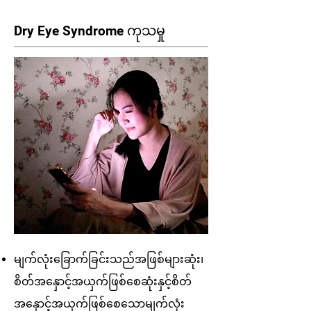
Dry Eye Syndrome ကုသမှု
မျက်လုံးခြောက်ခြင်းသည်အဖြစ်များဆုံး၊
စိတ်အနှောင့်အယှက်ဖြစ်စေဆုံးနှင့်စိတ်
အနှောင့်အယှက်ဖြစ်စေသောမျက်လုံး