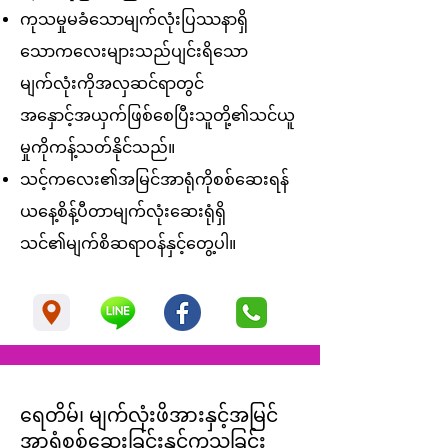
ကုသမှုမခံသောမျက်လုံးပြဿနာရှိ
သောကလေးများသည်ပျင်းရိသော
မျက်လုံးကိုအလှဆင်ရာတွင်
အနှောင့်အယှက်ဖြစ်စေပြီးသူတို့၏သင်ယူ
မှုကိုကန့်သတ်နိုင်သည်။
သင့်ကလေး၏အမြင်အာရုံကိုစစ်ဆေးရန်
ယနေ့စိန့်ပီတာမျက်လုံးဆေးရုံရှိ
သင်၏မျက်စိဆရာဝန်နှင့်တွေ့ပါ။
ရေတိမ်၊ မျက်လုံးဖိအားနှင့်အမြင်
အာရုံစစ်ဆေးခြင်းနှင့်ကုသခြင်း