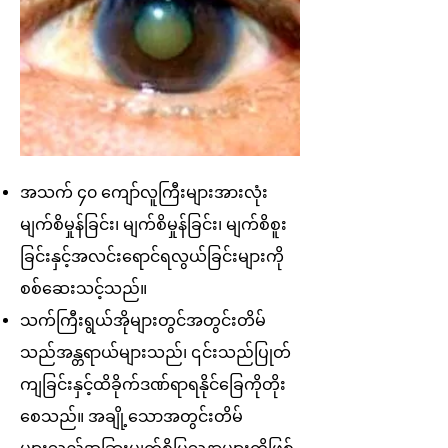
အသက် ၄၀ ကျော်လူကြီးများအားလုံး
မျက်စိမှုန်ခြင်း၊ မျက်စိမှုန်ခြင်း၊ မျက်စိစူး
ခြင်းနှင့်အလင်းရောင်ရလွယ်ခြင်းများကို
စစ်ဆေးသင့်သည်။
သက်ကြီးရွယ်အိုများတွင်အတွင်းတိမ်
သည်အန္တရာယ်များသည်၊ ၎င်းသည်ပြုတ်
ကျခြင်းနှင့်ထိခိုက်ဒဏ်ရာရနိုင်ခြေကိုတိုး
စေသည်။ အချို့သောအတွင်းတိမ်